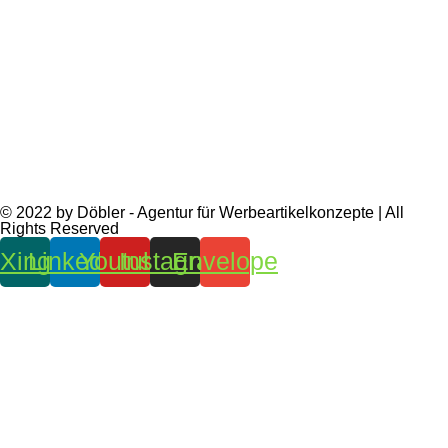
© 2022 by Döbler - Agentur für Werbeartikelkonzepte | All
Rights Reserved
Xing
Linkedin
Youtube
Instagram
Envelope