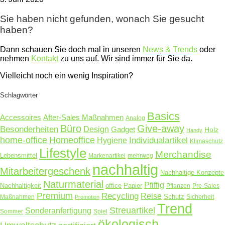
Sie haben nicht gefunden, wonach Sie gesucht
haben?
Dann schauen Sie doch mal in unseren
News & Trends
oder
nehmen
Kontakt
zu uns auf. Wir sind immer für Sie da.
Vielleicht noch ein wenig Inspiration?
Schlagwörter
Basics
Accessoires
After-Sales Maßnahmen
Analog
Büro
Give-away
Besonderheiten
Design
Gadget
Holz
Handy
home-office
Homeoffice
Hygiene
Individualartikel
Klimaschutz
Lifestyle
Merchandise
Lebensmittel
Markenartikel
mehrweg
nachhaltig
Mitarbeitergeschenk
Nachhaltige Konzepte
Naturmaterial
Pfiffig
Nachhaltigkeit
office
Papier
Pflanzen
Pre-Sales
Premium
Recycling
Reise
Schutz
Maßnahmen
Sicherheit
Promotion
Trend
Streuartikel
Sonderanfertigung
Sommer
Spiel
ökologisch