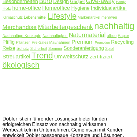
Büro
Give-away
Besonderheiten
Design
Gadget
Handy
home-office
Homeoffice
Hygiene
Individualartikel
Holz
Lifestyle
Lebensmittel
Klimaschutz
Markenartikel
mehrweg
nachhaltig
Mitarbeitergeschenk
Merchandise
Naturmaterial
Nachhaltige Konzepte
Nachhaltigkeit
office
Papier
Premium
Pfiffig
Recycling
Pflanzen
Pre-Sales Maßnahmen
Promotion
Reise
Sonderanfertigung
Schutz
Sicherheit
Sommer
Spiel
Trend
Streuartikel
Umweltschutz
zertifiziert
ökologisch
Döbler ist ein führender Lösungsanbieter für den
erfolgreichen Einsatz von nachhaltig wirksamen
Werbeartikeln in Unternehmen. Gemeinsam mit Kunden
entwickelt Döbler passgenaue Konzepte und Lösungen.