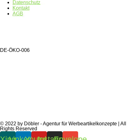
Datenschutz
Kontakt
AGB
DE-ÖKO-006
© 2022 by Döbler - Agentur für Werbeartikelkonzepte | All
Rights Reserved
Xing
Linkedin
Youtube
Instagram
Envelope