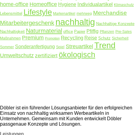
home-office
Homeoffice
Hygiene
Individualartikel
Klimaschutz
Lifestyle
Merchandise
Lebensmittel
Markenartikel
mehrweg
nachhaltig
Mitarbeitergeschenk
Nachhaltige Konzepte
Naturmaterial
Pfiffig
Nachhaltigkeit
office
Papier
Pflanzen
Pre-Sales
Premium
Recycling
Reise
Schutz
Maßnahmen
Sicherheit
Promotion
Trend
Streuartikel
Sonderanfertigung
Sommer
Spiel
ökologisch
Umweltschutz
zertifiziert
Döbler ist ein führender Lösungsanbieter für den erfolgreichen
Einsatz von nachhaltig wirksamen Werbeartikeln in
Unternehmen. Gemeinsam mit Kunden entwickelt Döbler
passgenaue Konzepte und Lösungen.
Leistungen