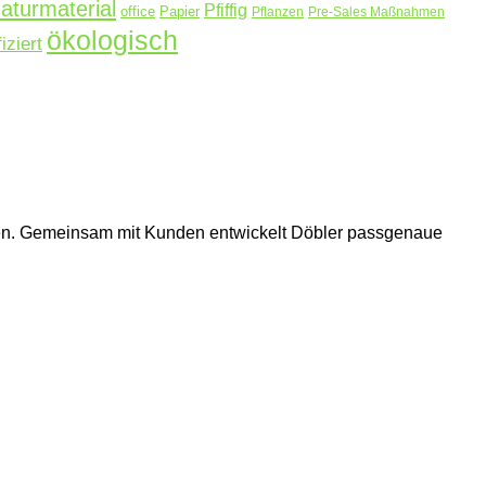
aturmaterial
Pfiffig
office
Papier
Pflanzen
Pre-Sales Maßnahmen
ökologisch
fiziert
hmen. Gemeinsam mit Kunden entwickelt Döbler passgenaue