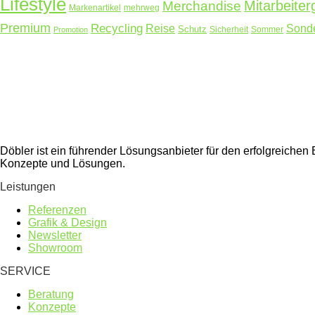
Lifestyle
Mitarbeite
Merchandise
Markenartikel
mehrweg
Premium
Recycling
Reise
Sonde
Schutz
Sicherheit
Sommer
Promotion
Döbler ist ein führender Lösungsanbieter für den erfolgreich
Konzepte und Lösungen.
Leistungen
Referenzen
Grafik & Design
Newsletter
Showroom
SERVICE
Beratung
Konzepte