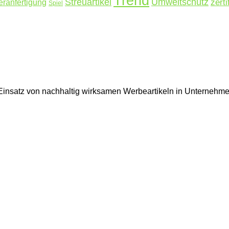
Trend
Streuartikel
Umweltschutz
ranfertigung
zerti
Spiel
en Einsatz von nachhaltig wirksamen Werbeartikeln in Unterne