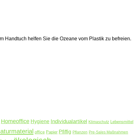
m Handtuch helfen Sie die Ozeane vom Plastik zu befreien.
Homeoffice
Hygiene
Individualartikel
Lebensmittel
Klimaschutz
aturmaterial
Pfiffig
office
Papier
Pflanzen
Pre-Sales Maßnahmen