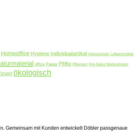
Homeoffice
Hygiene
Individualartikel
Lebensmittel
Klimaschutz
aturmaterial
Pfiffig
office
Papier
Pflanzen
Pre-Sales Maßnahmen
ökologisch
fiziert
hmen. Gemeinsam mit Kunden entwickelt Döbler passgenaue