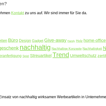
ben?
nehmen
Kontakt
zu uns auf. Wir sind immer für Sie da.
Büro
Give-away
home-office
iten
Design
Gadget
Holz
Handy
nachhaltig
N
rgeschenk
Nachhaltige Konzepte
Nachhaltigkeit
Trend
Streuartikel
Umweltschutz
ranfertigung
zerti
Spiel
en Einsatz von nachhaltig wirksamen Werbeartikeln in Unterne