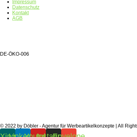
Impressum
Datenschutz
Kontakt
AGB
DE-ÖKO-006
© 2022 by Döbler - Agentur für Werbeartikelkonzepte | All Righ
Xing
Linkedin
Youtube
Instagram
Envelope