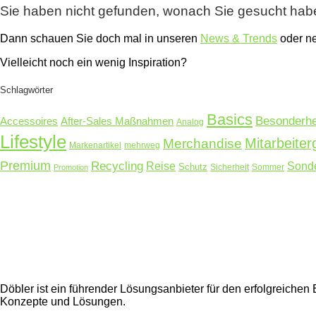
Sie haben nicht gefunden, wonach Sie gesucht ha
Dann schauen Sie doch mal in unseren
News & Trends
oder 
Vielleicht noch ein wenig Inspiration?
Schlagwörter
Basics
Besonderhe
Accessoires
After-Sales Maßnahmen
Analog
Lifestyle
Mitarbeite
Merchandise
Markenartikel
mehrweg
Premium
Recycling
Reise
Sonde
Schutz
Sicherheit
Sommer
Promotion
Döbler ist ein führender Lösungsanbieter für den erfolgreich
Konzepte und Lösungen.