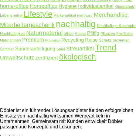
home-office
Homeoffice
Hygiene
Individualartikel
Klimaschutz
Lifestyle
Merchandise
Lebensmittel
Markenartikel
mehrweg
nachhaltig
Mitarbeitergeschenk
Nachhaltige Konzepte
Naturmaterial
Pfiffig
Nachhaltigkeit
office
Papier
Pflanzen
Pre-Sales
Premium
Recycling
Reise
Schutz
Maßnahmen
Sicherheit
Promotion
Trend
Streuartikel
Sonderanfertigung
Sommer
Spiel
ökologisch
Umweltschutz
zertifiziert
Döbler ist ein führender Lösungsanbieter für den erfolgreichen
Einsatz von nachhaltig wirksamen Werbeartikeln in
Unternehmen. Gemeinsam mit Kunden entwickelt Döbler
passgenaue Konzepte und Lösungen.