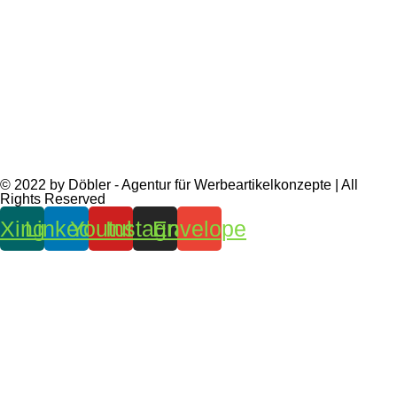
© 2022 by Döbler - Agentur für Werbeartikelkonzepte | All
Rights Reserved
Xing
Linkedin
Youtube
Instagram
Envelope