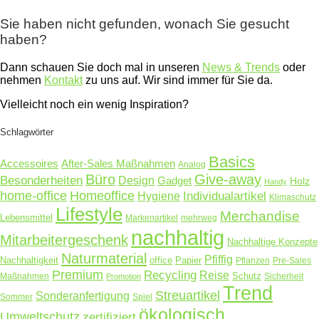
Sie haben nicht gefunden, wonach Sie gesucht
haben?
Dann schauen Sie doch mal in unseren
News & Trends
oder
nehmen
Kontakt
zu uns auf. Wir sind immer für Sie da.
Vielleicht noch ein wenig Inspiration?
Schlagwörter
Basics
Accessoires
After-Sales Maßnahmen
Analog
Büro
Give-away
Besonderheiten
Design
Gadget
Holz
Handy
home-office
Homeoffice
Hygiene
Individualartikel
Klimaschutz
Lifestyle
Merchandise
Lebensmittel
Markenartikel
mehrweg
nachhaltig
Mitarbeitergeschenk
Nachhaltige Konzepte
Naturmaterial
Pfiffig
Nachhaltigkeit
office
Papier
Pflanzen
Pre-Sales
Premium
Recycling
Reise
Schutz
Maßnahmen
Sicherheit
Promotion
Trend
Streuartikel
Sonderanfertigung
Sommer
Spiel
ökologisch
Umweltschutz
zertifiziert