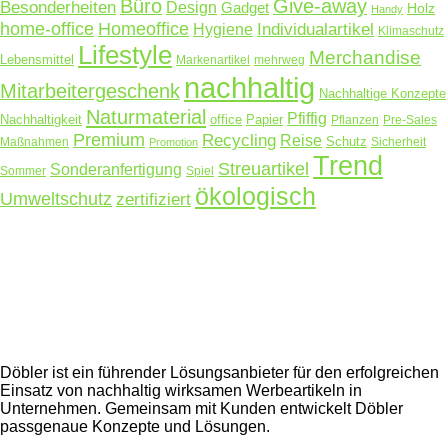
Büro
Give-away
Besonderheiten
Design
Gadget
Holz
Handy
home-office
Homeoffice
Hygiene
Individualartikel
Klimaschutz
Lifestyle
Merchandise
Lebensmittel
Markenartikel
mehrweg
nachhaltig
Mitarbeitergeschenk
Nachhaltige Konzepte
Naturmaterial
Pfiffig
Nachhaltigkeit
office
Papier
Pflanzen
Pre-Sales
Premium
Recycling
Reise
Schutz
Maßnahmen
Sicherheit
Promotion
Trend
Streuartikel
Sonderanfertigung
Sommer
Spiel
ökologisch
Umweltschutz
zertifiziert
Döbler ist ein führender Lösungsanbieter für den erfolgreichen
Einsatz von nachhaltig wirksamen Werbeartikeln in
Unternehmen. Gemeinsam mit Kunden entwickelt Döbler
passgenaue Konzepte und Lösungen.