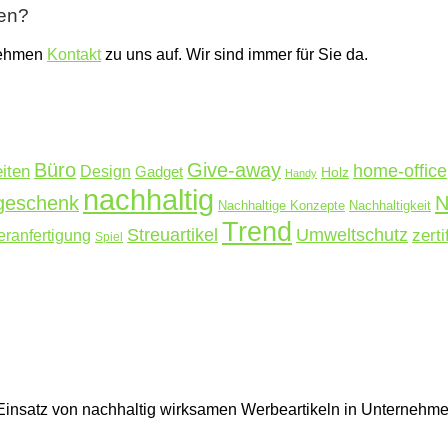
ben?
nehmen
Kontakt
zu uns auf. Wir sind immer für Sie da.
Büro
Give-away
home-office
iten
Design
Gadget
Holz
Handy
nachhaltig
N
rgeschenk
Nachhaltige Konzepte
Nachhaltigkeit
Trend
Streuartikel
Umweltschutz
ranfertigung
zerti
Spiel
en Einsatz von nachhaltig wirksamen Werbeartikeln in Unterne