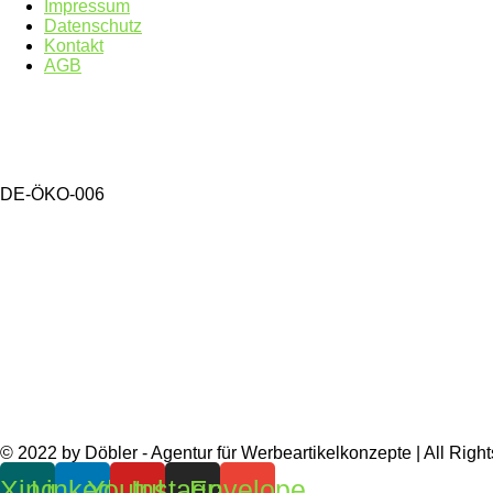
Impressum
Datenschutz
Kontakt
AGB
DE-ÖKO-006
© 2022 by Döbler - Agentur für Werbeartikelkonzepte | All Righ
Xing
Linkedin
Youtube
Instagram
Envelope