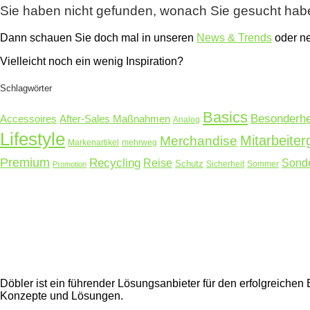
Sie haben nicht gefunden, wonach Sie gesucht ha
Dann schauen Sie doch mal in unseren
News & Trends
oder 
Vielleicht noch ein wenig Inspiration?
Schlagwörter
Basics
Besonderhe
Accessoires
After-Sales Maßnahmen
Analog
Lifestyle
Mitarbeite
Merchandise
Markenartikel
mehrweg
Premium
Recycling
Reise
Sonde
Schutz
Sicherheit
Sommer
Promotion
Döbler ist ein führender Lösungsanbieter für den erfolgreich
Konzepte und Lösungen.