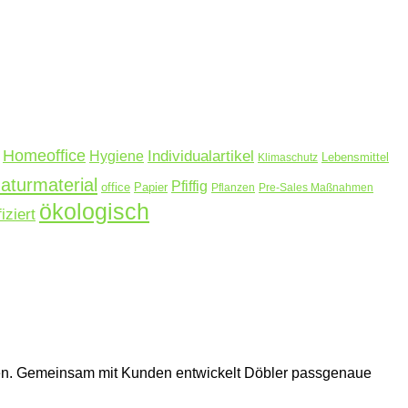
Homeoffice
Hygiene
Individualartikel
Lebensmittel
Klimaschutz
aturmaterial
Pfiffig
office
Papier
Pflanzen
Pre-Sales Maßnahmen
ökologisch
fiziert
hmen. Gemeinsam mit Kunden entwickelt Döbler passgenaue