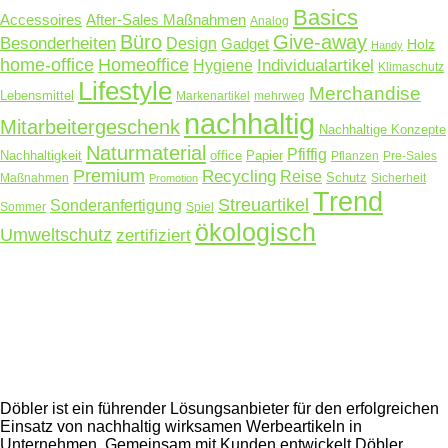
Basics
Accessoires
After-Sales Maßnahmen
Analog
Büro
Give-away
Besonderheiten
Design
Gadget
Holz
Handy
home-office
Homeoffice
Hygiene
Individualartikel
Klimaschutz
Lifestyle
Merchandise
Lebensmittel
Markenartikel
mehrweg
nachhaltig
Mitarbeitergeschenk
Nachhaltige Konzepte
Naturmaterial
Pfiffig
Nachhaltigkeit
office
Papier
Pflanzen
Pre-Sales
Premium
Recycling
Reise
Schutz
Maßnahmen
Sicherheit
Promotion
Trend
Streuartikel
Sonderanfertigung
Sommer
Spiel
ökologisch
Umweltschutz
zertifiziert
Döbler ist ein führender Lösungsanbieter für den erfolgreichen
Einsatz von nachhaltig wirksamen Werbeartikeln in
Unternehmen. Gemeinsam mit Kunden entwickelt Döbler