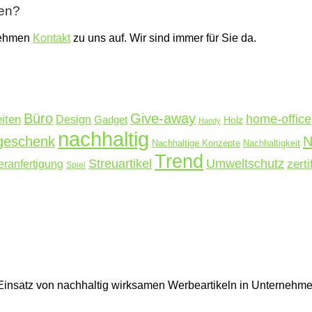
ben?
nehmen
Kontakt
zu uns auf. Wir sind immer für Sie da.
Büro
Give-away
home-office
iten
Design
Gadget
Holz
Handy
nachhaltig
N
rgeschenk
Nachhaltige Konzepte
Nachhaltigkeit
Trend
Streuartikel
Umweltschutz
ranfertigung
zerti
Spiel
en Einsatz von nachhaltig wirksamen Werbeartikeln in Unterne