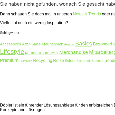
Sie haben nicht gefunden, wonach Sie gesucht ha
Dann schauen Sie doch mal in unseren
News & Trends
oder 
Vielleicht noch ein wenig Inspiration?
Schlagwörter
Basics
Besonderhe
Accessoires
After-Sales Maßnahmen
Analog
Lifestyle
Mitarbeite
Merchandise
Markenartikel
mehrweg
Premium
Recycling
Reise
Sonde
Schutz
Sicherheit
Sommer
Promotion
Döbler ist ein führender Lösungsanbieter für den erfolgreich
Konzepte und Lösungen.