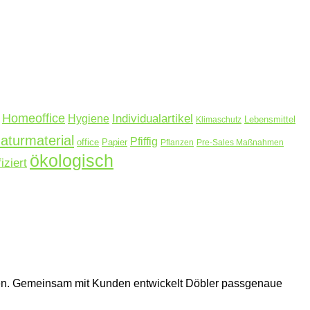
Homeoffice
Hygiene
Individualartikel
Lebensmittel
Klimaschutz
aturmaterial
Pfiffig
office
Papier
Pflanzen
Pre-Sales Maßnahmen
ökologisch
fiziert
hmen. Gemeinsam mit Kunden entwickelt Döbler passgenaue