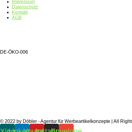
Impressum
Datenschutz
Kontakt
AGB
DE-ÖKO-006
© 2022 by Döbler - Agentur für Werbeartikelkonzepte | All Righ
Xing
Linkedin
Youtube
Instagram
Envelope