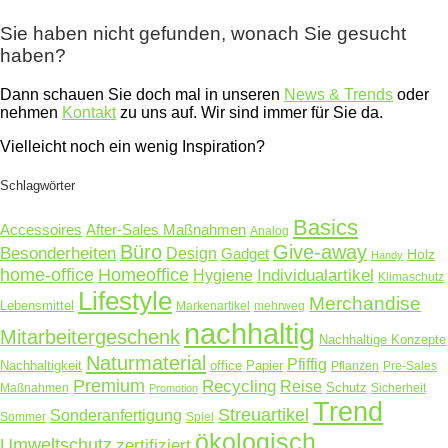
Sie haben nicht gefunden, wonach Sie gesucht
haben?
Dann schauen Sie doch mal in unseren
News & Trends
oder
nehmen
Kontakt
zu uns auf. Wir sind immer für Sie da.
Vielleicht noch ein wenig Inspiration?
Schlagwörter
Basics
Accessoires
After-Sales Maßnahmen
Analog
Büro
Give-away
Besonderheiten
Design
Gadget
Holz
Handy
home-office
Homeoffice
Hygiene
Individualartikel
Klimaschutz
Lifestyle
Merchandise
Lebensmittel
Markenartikel
mehrweg
nachhaltig
Mitarbeitergeschenk
Nachhaltige Konzepte
Naturmaterial
Pfiffig
Nachhaltigkeit
office
Papier
Pflanzen
Pre-Sales
Premium
Recycling
Reise
Schutz
Maßnahmen
Sicherheit
Promotion
Trend
Streuartikel
Sonderanfertigung
Sommer
Spiel
ökologisch
Umweltschutz
zertifiziert