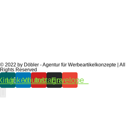
© 2022 by Döbler - Agentur für Werbeartikelkonzepte | All
Rights Reserved
Xing
Linkedin
Youtube
Instagram
Envelope