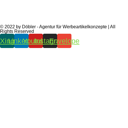
© 2022 by Döbler - Agentur für Werbeartikelkonzepte | All
Rights Reserved
Xing
Linkedin
Youtube
Instagram
Envelope